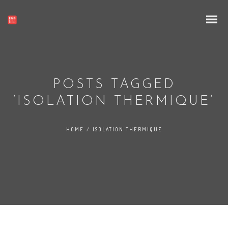
POSTS TAGGED
‘ISOLATION THERMIQUE’
Isolation intérieur et extérieur de votre maison
HOME
/
ISOLATION THERMIQUE